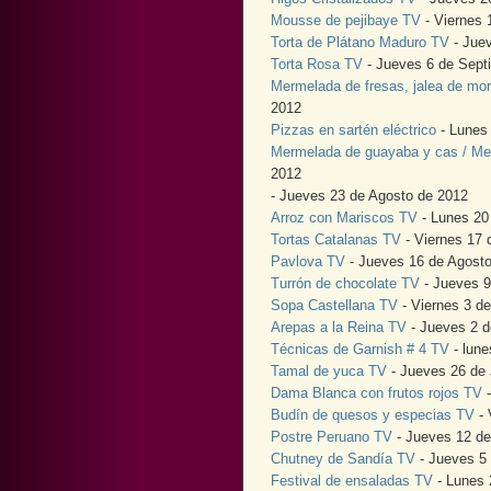
Mousse de pejibaye TV
- Viernes 
Torta de Plátano Maduro TV
- Jue
Torta Rosa TV
- Jueves 6 de Sept
Mermelada de fresas, jalea de m
2012
Pizzas en sartén eléctrico
- Lunes
Mermelada de guayaba y cas / Me
2012
- Jueves 23 de Agosto de 2012
Arroz con Mariscos TV
- Lunes 20
Tortas Catalanas TV
- Viernes 17 
Pavlova TV
- Jueves 16 de Agost
Turrón de chocolate TV
- Jueves 9
Sopa Castellana TV
- Viernes 3 d
Arepas a la Reina TV
- Jueves 2 d
Técnicas de Garnish # 4 TV
- lune
Tamal de yuca TV
- Jueves 26 de 
Dama Blanca con frutos rojos TV
-
Budín de quesos y especias TV
- 
Postre Peruano TV
- Jueves 12 de
Chutney de Sandía TV
- Jueves 5 
Festival de ensaladas TV
- Lunes 2