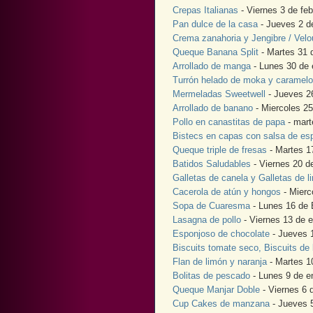
Crepas Italianas
- Viernes 3 de fe
Pan dulce de la casa
- Jueves 2 d
Crema zanahoria y Jengibre / Velo
Queque Banana Split
- Martes 31 
Arrollado de manga
- Lunes 30 de 
Turrón helado de moka y caramelo
Mermeladas Sweetwell
- Jueves 2
Arrollado de banano
- Miercoles 25
Pollo en canastitas de papa
- mart
Bistecs en capas con salsa de es
Queque triple de fresas
- Martes 1
Batidos Saludables
- Viernes 20 d
Galletas de canela y Galletas de l
Cacerola de atún y hongos
- Mierc
Sopa de Cuaresma
- Lunes 16 de 
Lasagna de pollo
- Viernes 13 de 
Esponjoso de chocolate
- Jueves 
Biscuits tomate seco, Biscuits de 
Flan de limón y naranja
- Martes 1
Bolitas de pescado
- Lunes 9 de e
Queque Manjar Doble
- Viernes 6 
Cup Cakes de manzana
- Jueves 