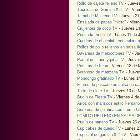
Rollo de cajeta relleno TV
- Jueves
Técnicas de Garnish # 3 TV
- Vier
Tamal de Maicena TV
- Jueves 21
Ensalada de papas “micro”
- Mierc
Crujientes de coco TV
- Jueves 14
Pescado Hindú TV
- Lunes 11 de 
Cuadros de chocolate con cubiert
Rollos de pollo rellenos en salsa
Bavaresa de melocotones TV
- Ju
Pastel de limón y piña TV
- Jueve
Pastitas de fresa
- Viernes 18 de 
Boronoso de manzana TV
- Jueve
Mondongo gratinado TV
- Lunes 1
Filetes de pescado en salsa de c
Torta de elote TV
- Jueves 10 de 
Budín de Fiesta TV
- Viernes 4 d
Arroz con mariscos estilo Peruan
Sorpresa de gelatina con crema C
LOMITO RELLENO EN SALSA D
Pudín de banano TV
- Jueves 26 d
Cup cakes de queso TV
- Lunes 23
Especial de garnish # 2 TV
- Viern