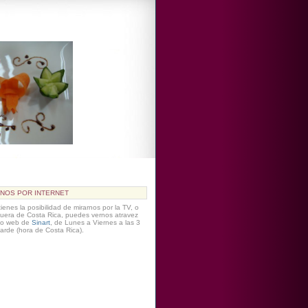
NOS POR INTERNET
tienes la posibilidad de mirarnos por la TV, o
fuera de Costa Rica, puedes vernos atravez
tio web de
Sinart
, de Lunes a Viernes a las 3
tarde (hora de Costa Rica).