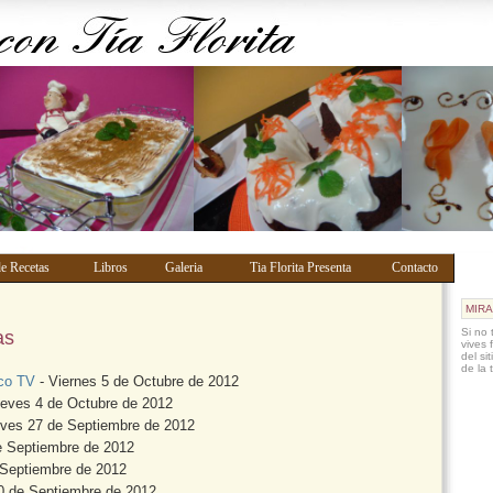
de Recetas
Libros
Galeria
Tia Florita Presenta
Contacto
MIRA
Si no 
as
vives 
del si
de la 
ico TV
- Viernes 5 de Octubre de 2012
eves 4 de Octubre de 2012
ves 27 de Septiembre de 2012
e Septiembre de 2012
 Septiembre de 2012
0 de Septiembre de 2012