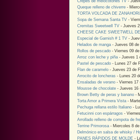
Crepes de melocotones TV
- Jueve
Queque relleno de chiverre
- Mierc
TORTA VOLCADA DE ZANAHORIA
Sopa de Semana Santa TV
- Vier
Cremitas Sweetwell TV
- Jueves 2
CHEESE CAKE SWEETWELL D
Especial de Garnish # 1 TV
- Juev
Helados de manga
- Jueves 08 de
Rollos de pescado
- Viernes 09 d
Arroz con leche y piña
- Jueves 1 
Pastel de pescado
- Lunes 27 de 
Flan de caramelo
- Jueves 23 de F
Arrocito de loncheras
- Lunes 20 d
Ensaladas de verano
- Viernes 17
Mousse de chocolate
- Jueves 16 
Brown Betty de peras y banano
- M
Torta Amor a Primera Vista
- Marte
Pechuga rellana estilo Italiano
- Lu
Fetucinni con espárragos
- Vierne
Arrollado relleno de compota de fr
Terrine Primorosa
- Miercoles 8 de
Delmónico en salsa de whisky / H
PANES RÁPIDOS DE MOLDE
- L