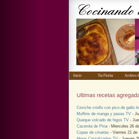
Inicio
Tía Florita
Archivo 
Ultimas recetas agregad
Ceviche criollo con pico de gallo t
Muffins de manga y pasas TV
- Ju
Queque volcado de higos TV
- Jue
Cacerola de Pina
- Miercoles 26 d
Copas de ciruelas
- Viernes 21 de
Higos Cristalizados TV
- Jueves 2