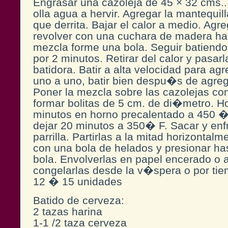
Engrasar una cazoleja de 45 × 32 cms.
olla agua a hervir. Agregar la mantequil
que derrita. Bajar el calor a medio. Agre
revolver con una cuchara de madera ha
mezcla forme una bola. Seguir batiendo
por 2 minutos. Retirar del calor y pasar
batidora. Batir a alta velocidad para ag
uno a uno, batir bien despu�s de agre
Poner la mezcla sobre las cazolejas co
formar bolitas de 5 cm. de di�metro. H
minutos en horno precalentado a 450 � 
dejar 20 minutos a 350� F. Sacar y enf
parrilla. Partirlas a la mitad horizontalm
con una bola de helados y presionar ha
bola. Envolverlas en papel encerado o 
congelarlas desde la v�spera o por tie
12 � 15 unidades
Batido de cerveza:
2 tazas harina
1-1 /2 taza cerveza