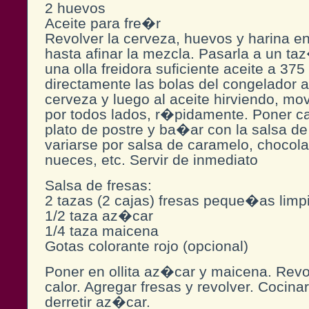
2 huevos
Aceite para fre�r
Revolver la cerveza, huevos y harina en
hasta afinar la mezcla. Pasarla a un ta
una olla freidora suficiente aceite a 37
directamente las bolas del congelador a
cerveza y luego al aceite hirviendo, mo
por todos lados, r�pidamente. Poner c
plato de postre y ba�ar con la salsa de
variarse por salsa de caramelo, chocolat
nueces, etc. Servir de inmediato
Salsa de fresas:
2 tazas (2 cajas) fresas peque�as limp
1/2 taza az�car
1/4 taza maicena
Gotas colorante rojo (opcional)
Poner en ollita az�car y maicena. Revol
calor. Agregar fresas y revolver. Cocina
derretir az�car.