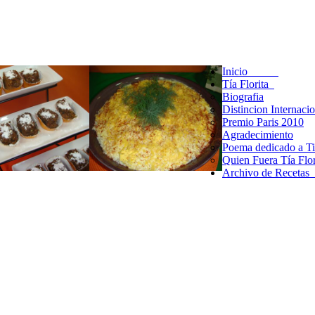
Inicio
Tía Florita
Biografia
Distincion Internaci
Premio Paris 2010
Agradecimiento
Poema dedicado a Tia
Quien Fuera Tía Flor
Archivo de Receta