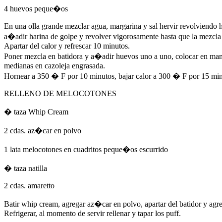
4 huevos peque�os
En una olla grande mezclar agua, margarina y sal hervir revolviendo ha
a�adir harina de golpe y revolver vigorosamente hasta que la mezcla s
Apartar del calor y refrescar 10 minutos.
Poner mezcla en batidora y a�adir huevos uno a uno, colocar en man
medianas en cazoleja engrasada.
Hornear a 350 � F por 10 minutos, bajar calor a 300 � F por 15 minutos
RELLENO
DE
MELOCOTONES
� taza Whip Cream
2 cdas. az�car en polvo
1 lata melocotones en cuadritos peque�os escurrido
� taza natilla
2 cdas. amaretto
Batir whip cream, agregar az�car en polvo, apartar del batidor y agr
Refrigerar, al momento de servir rellenar y tapar los puff.