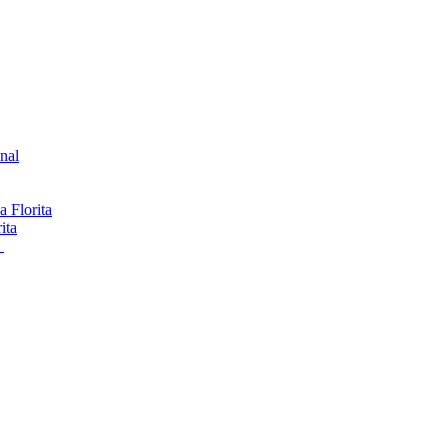
onal
 Florita
ita
s