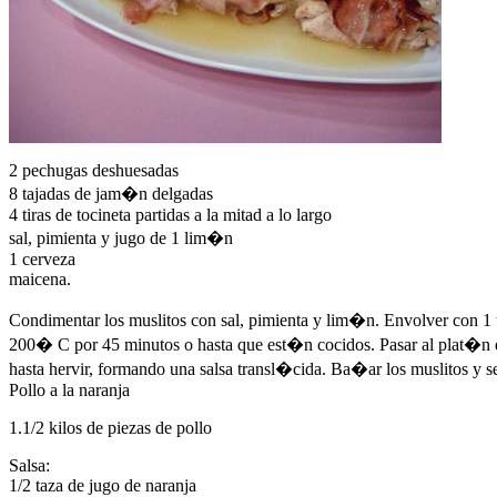
2 pechugas deshuesadas
8 tajadas de jam�n delgadas
4 tiras de tocineta partidas a la mitad a lo largo
sal, pimienta y jugo de 1 lim�n
1 cerveza
maicena.
Condimentar los muslitos con sal, pimienta y lim�n. Envolver con 1
200� C por 45 minutos o hasta que est�n cocidos. Pasar al plat�n de s
hasta hervir, formando una salsa transl�cida. Ba�ar los muslitos y se
Pollo a la naranja
1.1/2 kilos de piezas de pollo
Salsa:
1/2 taza de jugo de naranja