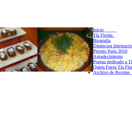
Inicio
Tía Florita
Biografia
Distincion Internaci
Premio Paris 2010
Agradecimiento
Poema dedicado a Tia
Quien Fuera Tía Flor
Archivo de Receta