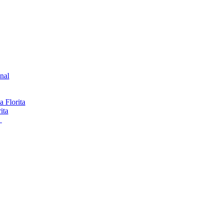
onal
 Florita
ita
s