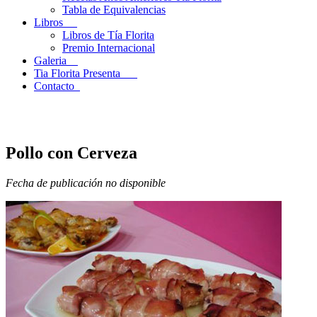
Tabla de Equivalencias
Libros
Libros de Tía Florita
Premio Internacional
Galeria
Tia Florita Presenta
Contacto
Pollo con Cerveza
Fecha de publicación no disponible