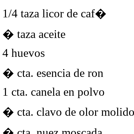
1/4 taza licor de caf�
� taza aceite
4 huevos
� cta. esencia de ron
1 cta. canela en polvo
� cta. clavo de olor molid
� cta. nuez moscada