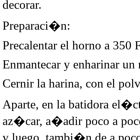
decorar.
Preparaci�n:
Precalentar el horno a 350 F
Enmantecar y enharinar un 
Cernir la harina, con el polv
Aparte, en la batidora el�ct
az�car, a�adir poco a poco
y luego, tambi�n de a pocos,