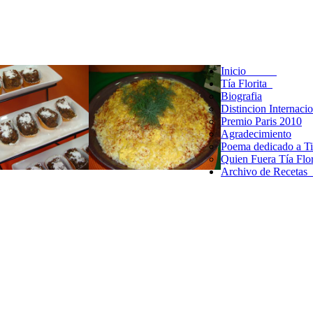
Inicio
Tía Florita
Biografia
Distincion Internaci
Premio Paris 2010
Agradecimiento
Poema dedicado a Tia
Quien Fuera Tía Flor
Archivo de Receta