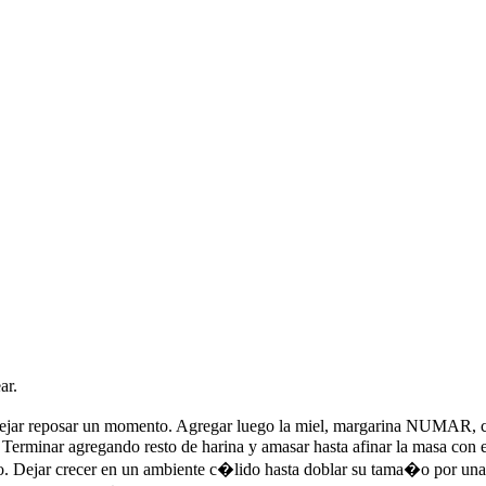
ar.
 Dejar reposar un momento. Agregar luego la miel, margarina
NUMAR
, 
. Terminar agregando resto de harina y amasar hasta afinar la masa con e
o. Dejar crecer en un ambiente c�lido hasta doblar su tama�o por una h