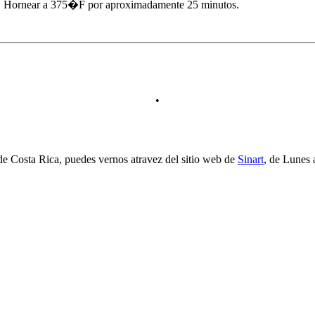
ol�. Hornear a 375�F por aproximadamente 25 minutos.
•
a de Costa Rica, puedes vernos atravez del sitio web de
Sinart
, de Lunes 