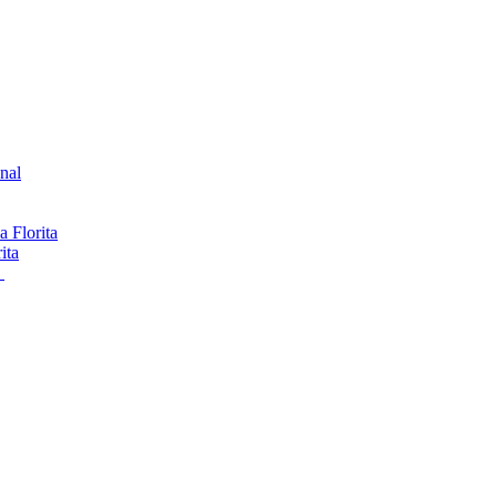
onal
 Florita
ita
s