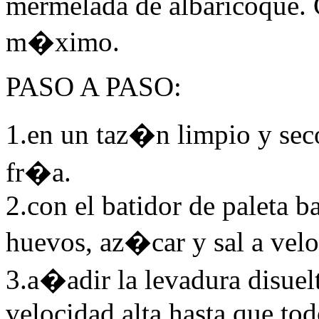
mermelada de albaricoque.
m�ximo.
PASO
A
PASO
:
1.en un taz�n limpio y seco
fr�a.
2.con el batidor de paleta b
huevos, az�car y sal a vel
3.a�adir la levadura disuel
velocidad alta hasta que tod