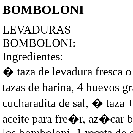
BOMBOLONI
LEVADURAS
BOMBOLONI
:
Ingredientes:
� taza de levadura fresca 
tazas de harina, 4 huevos g
cucharadita de sal, � taza 
aceite para fre�r, az�car 
los bomboloni, 1 receta de c